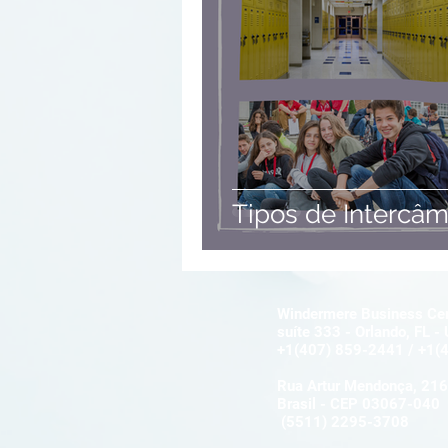
Tipos de Intercâm
Windermere Business Cen
suíte 333 - Orlando, FL 
+1(407) 859-2441 / +1(
Rua Artur Mendonça, 216 
Brasil - CEP 03067-040
(5511) 2295-3708