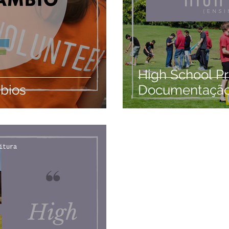
High School P
mbios
Documentaçã
itura