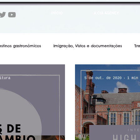
INÍCIO
A CIA AGENCY
estinos gastronômicos
Imigração, Vistos e documentações
Tr
otéis
Notícias
Cruzeiros Marítimos
Praias
Intercâm
itura
5 de out. de 2020
1 min