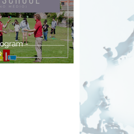
rogram -
o