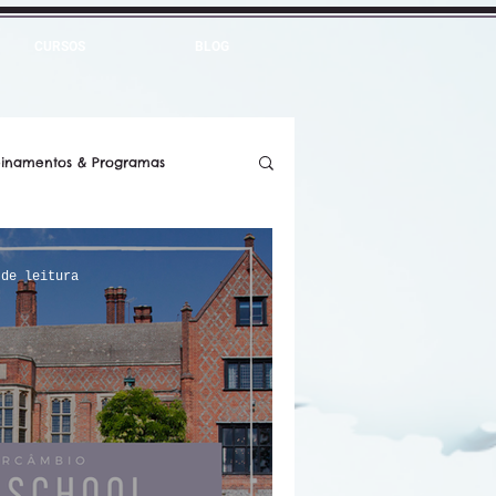
CURSOS
BLOG
einamentos & Programas
bios
Você Sabia?
 de leitura