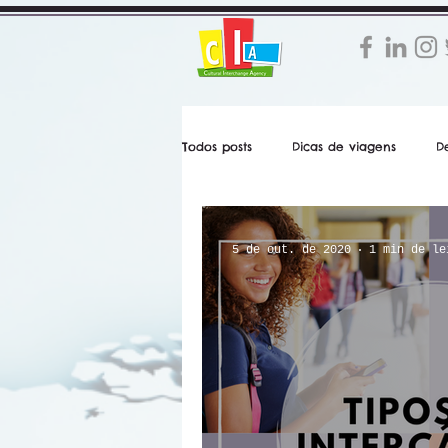
Todos posts
Dicas de viagens
D
Parques & Atrações
Resorts & H
5 de out. de 2020
1 min de le
Roteiros