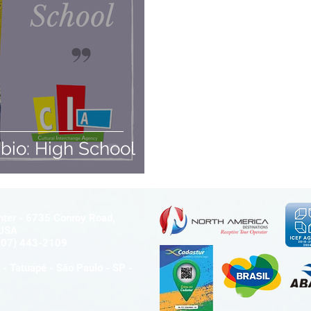
bio: High School
ter - 6735 Conroy Road,
- USA
407) 443-2109
- Tatuapé - São Paulo - SP -