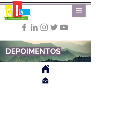
DEPOIMENTOS
Windermere Business Center - 6735 Conroy
Road, suíte 333 - Orlando, FL - USA
+1(407) 859-2441
/
+1(407) 443-2109
Rua Artur Mendonça, 216 - Tatuapé - São
Paulo - SP - Brasil - CEP
03067-040
(5511) 2295-3708