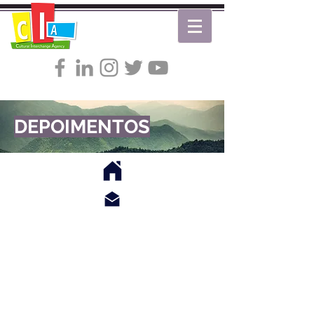
DEPOIMENTOS
Windermere Business Center - 6735 Conroy
Road, suíte 333 - Orlando, FL - USA
+1(407) 859-2441
/
+1(407) 443-2109
Rua Artur Mendonça, 216 - Tatuapé - São
Paulo - SP - Brasil - CEP
03067-040
(5511) 2295-3708