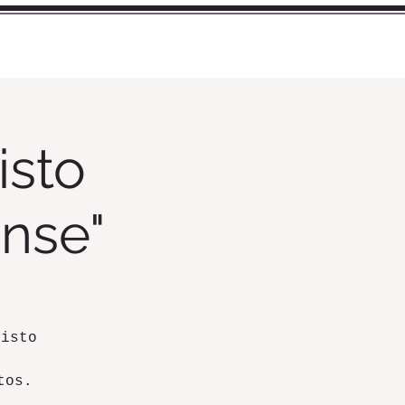
CURSOS
BLOG
isto
nse"
visto
tos.