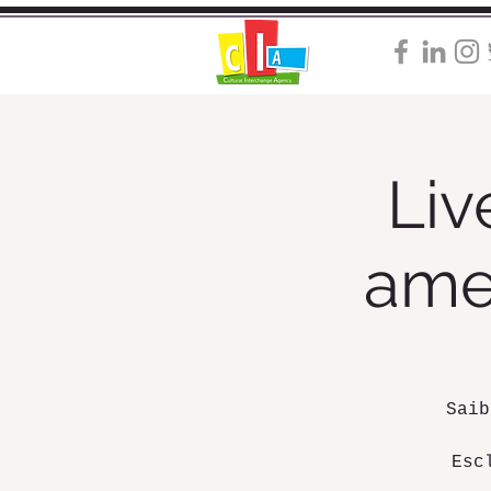
Liv
ame
Saib
Esc