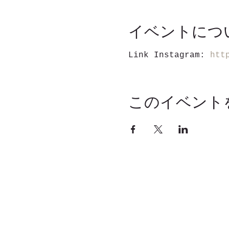
イベントにつ
Link Instagram: 
htt
このイベント
Windermere Business Cen
suíte 333 - Orlando, FL 
+1(407) 859-2441 / +1(
Rua Artur Mendonça, 216 
Brasil - CEP 03067-040