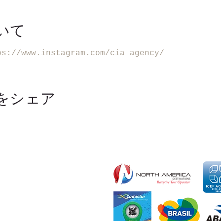
いて
ps://www.instagram.com/cia_agency/
をシェア
ter - 6735 Conroy Road,
- USA
407) 443-2109
- Tatuapé - São Paulo - SP -