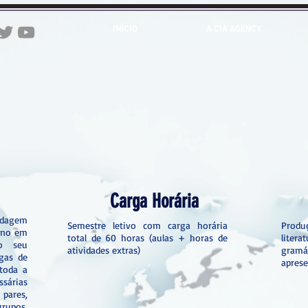
INÍCIO
A CIA AGENCY
Carga Horária
agem
Semestre letivo com carga horária
Produ
luno em
total de 60 horas (aulas + horas de
liter
o seu
atividades extras)
gram
gas de
aprese
toda a
sárias
ares,
rupos,