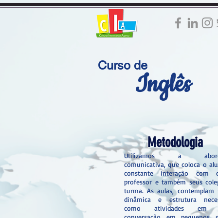
Curso de
Inglês
Metodologia
Utilizamos a abord
comunicativa, que coloca o a
constante interação com 
professor e também seus cole
turma. As aulas, contemplam 
dinâmica e estrutura neces
como atividades em p
conversação em pequenos g