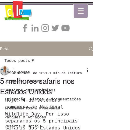
Post
Todos posts
.
Todos posts
4 de set. de 2021
1 min de leitura
5 melhores safaris nos
Dicas de viagens
Estados Unidos
Destinos gastronômicos
Imigração, Vistos e documentações
Hoje, 4 de setembro 
comemora-se National 
Treinamentos & Programas
Wildlife Day. Por isso 
Parques & Atrações
separamos os 5 principais 
Resorts & Hotéis
safaris dos Estados Unidos 