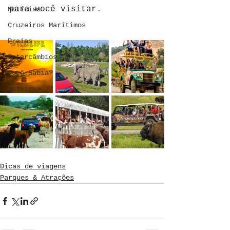
para você visitar.
Notícias
Cruzeiros Marítimos
Praias
Intercâmbios
Você Sabia?
Roteiros
Dicas de viagens
Parques & Atrações