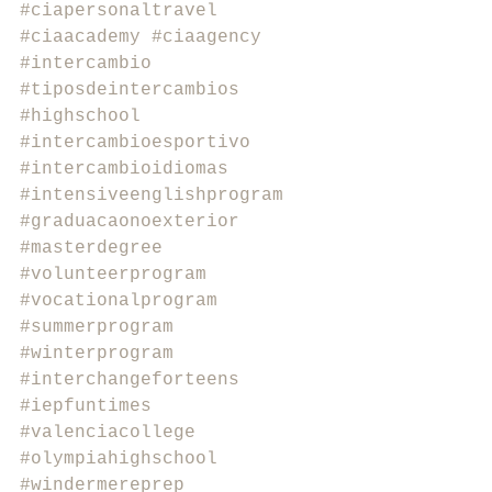
#ciapersonaltravel
#ciaacademy
#ciaagency
#intercambio
#tiposdeintercambios
#highschool
#intercambioesportivo
#intercambioidiomas
#intensiveenglishprogram
#graduacaonoexterior
#masterdegree
#volunteerprogram
#vocationalprogram
#summerprogram
#winterprogram
#interchangeforteens
#iepfuntimes
#valenciacollege
#olympiahighschool
#windermereprep