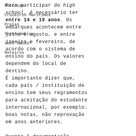
Para participar do 
high 
Notícias
school
, é necessário ter 
Cruzeiros Marítimos
entre 14 e 19 anos
. Os 
Praias
embarques acontecem entre 
Intercâmbios
julho e agosto, e entre 
janeiro e fevereiro, de 
Você Sabia?
acordo com o sistema de 
Roteiros
ensino do país. Os valores 
dependem do local de 
destino.  
É importante dizer que, 
cada país / instituição de 
ensino tem seus regramentos 
para aceitação do estudante 
internacional, por exemplo: 
boas notas, não reprovação 
em anos anteriores. 