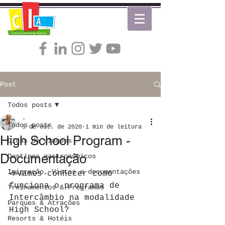
Post
Todos posts
.
Todos posts
5 de out. de 2020
1 min de leitura
High School Program -
Dicas de viagens
Documentação
Destinos gastronômicos
Imigração, Vistos e documentações
📣Vamos conhecer como 
funciona o programa de 
Treinamentos & Programas
Intercâmbio na modalidade 
Parques & Atrações
High School? 
Resorts & Hotéis