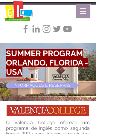
SUMMER PROGRAM
ORLANDO, FLORIDA -
USA
INFORMAÇÕES E RESERVAS
O Valencia College oferece um
programa de inglês como segunda
língua (ESL) para jovens a partir dos