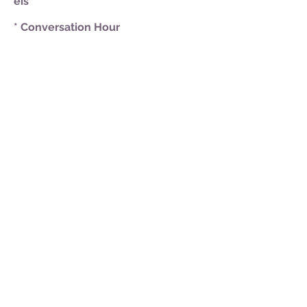
eis
* Conversation Hour
* Cyberlab
Sightseeings - Passeios e visitações
técnicas