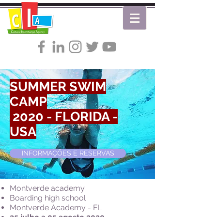
SUMMER SWIM
CAMP
2020 - FLORIDA -
USA
INFORMAÇÕES E RESERVAS
Montverde academy
Boarding high school
Montverde Academy - FL