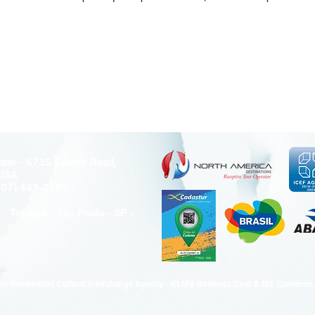
ter - 6735 Conroy Road,
- USA
407) 443-2109
- Tatuapé - São Paulo - SP -
tos Reservados Cultural Interchange Agency - KLMB Business Corp & ME Comércio, 