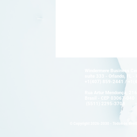
Windermere Business Cen
suíte 333 - Orlando, FL 
+1(407) 859-2441 / +1(
Rua Artur Mendonça, 216 
Brasil - CEP 03067-040
(5511) 2295-3708
© Copyright 2026-2030 - Todos os direi