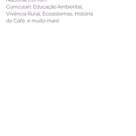
Curricular): Educação Ambiental,
Vivência Rural, Ecosistemas, História
do Café, e muito mais!
* Visitação ao cercado de animais;
* Passeios a cavalo/ Equitação;
* Visitação ao berçário de filhotes;
* Lagos dos patos;
* Passeio de Charrete;
* Ordenha da vaquinha;
* Fruta para os porquinhos;
* Oficina de gastronomia;
* Trilha ecológica;
* Estação do Café;
* Horta e bosque das frutas;
* Festas típícas;
* Campo de futebol;
* Piscina.
Informações e reservas