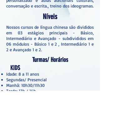
personalizado e aulas adicionais culturais,
conversação e escrita., treino dos ideogramas.
Níveis
Nossos cursos de língua chinesa são divididos
em 03 estágios principais - Básico,
Intermediário e Avançado - subdivididos em
06 módulos - Básico 1 e 2 , Intermediário 1 e
2 e Avançado 1 e 2.
Turmas/ Horários
KIDS
Idade: 8 a 11 anos
Segundas/ Presencial
Manhã: 10h30/11h30
Tarde: 13h / 14h
TEENS
Idade: 11 a 15 anos
Segundas/ Presencial
Tarde: 14h15 / 15h15
Windermere Business Center - 6735 Conroy
Road, suíte 333 - Orlando, FL - USA
+1(407) 859-2441
/
+1(407) 443-2109