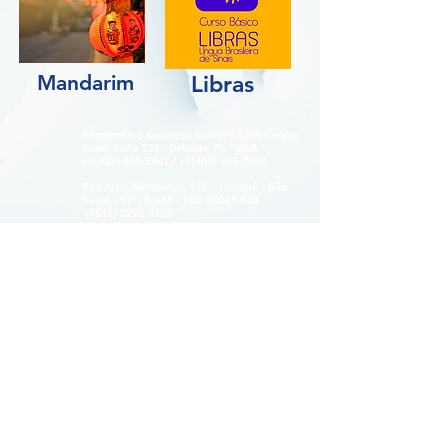
Mandarim
Libras
Windermere Business Center - 6735 Conroy
Road, suíte 333 - Orlando, FL - USA
+1(407) 859-2441
/
+1(407) 443-2109
Rua Artur Mendonça, 216 - Tatuapé - São
Paulo - SP - Brasil - CEP
03067-040
(5511) 2295-3708
© Copyright
2026-2030
- Todos os
direitos Reservados Cultural Interchange
Agency - KLMB Business Corp & ME