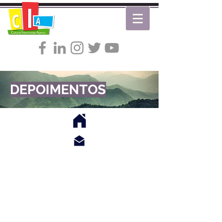
DEPOIMENTOS
Windermere Business Center - 6735 Conroy
Road, suíte 333 - Orlando, FL - USA
+1(407) 859-2441
/
+1(407) 443-2109
Rua Artur Mendonça, 216 - Tatuapé - São
Paulo - SP - Brasil - CEP
03067-040
(5511) 2295-3708