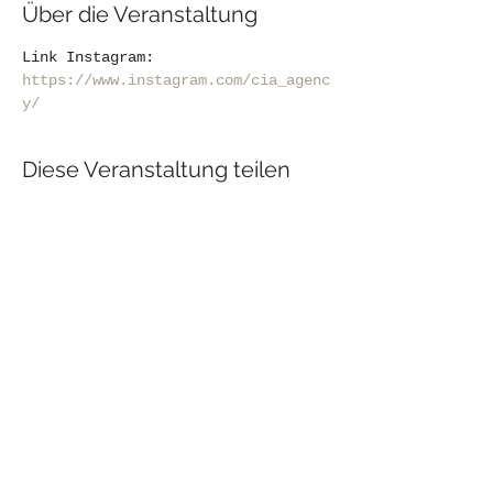
Über die Veranstaltung
Link Instagram: 
https://www.instagram.com/cia_agenc
y/
Diese Veranstaltung teilen
Windermere Business Center - 6735 Conroy
Road, suíte 333 - Orlando, FL - USA
+1(407) 859-2441
/
+1(407) 443-2109
Rua Artur Mendonça, 216 - Tatuapé - São
Paulo - SP - Brasil - CEP
03067-040
(5511) 2295-3708