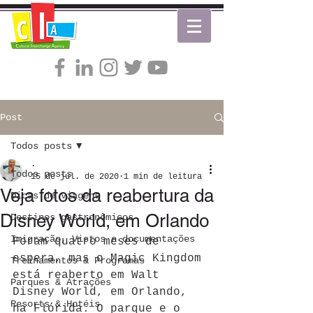
Post
Todos posts
.
Todos posts
15 de jul. de 2020
1 min de leitura
Veja fotos da reabertura da
Dicas de viagens
Disney World, em Orlando
Destinos gastronômicos
Imigração, Vistos e documentações
Foram quatro meses de 
espera, mas o Magic Kingdom 
Treinamentos & Programas
está reaberto em Walt 
Parques & Atrações
Disney World, em Orlando, 
Resorts & Hotéis
na Flórida. O parque e o 