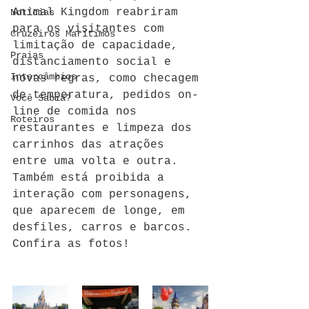
Animal Kingdom reabriram 
Notícias
para os visitantes com 
Cruzeiros Marítimos
limitação de capacidade, 
Praias
distanciamento social e 
Intercâmbios
novas regras, como checagem 
de temperatura, pedidos on-
Você Sabia?
line de comida nos 
Roteiros
restaurantes e limpeza dos 
carrinhos das atrações 
entre uma volta e outra. 
Também está proibida a 
interação com personagens, 
que aparecem de longe, em 
desfiles, carros e barcos.
Confira as fotos!